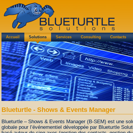
Accueil
Solutions
Services
Consulting
Contacts
Blueturtle - Shows & Events Manager
Blueturtle – Shows & Events Manager (B-SEM) est une solu
globale pour l’événementiel développée par Blueturtle Solut
basé autour de cinq axes (gestion des contacts, gestion du